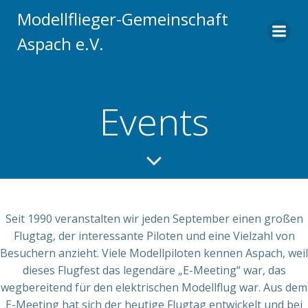
Zum
Modellflieger-Gemeinschaft
Inhalt
Aspach e.V.
springen
Events
Seit 1990 veranstalten wir jeden September einen großen
Flugtag, der interessante Piloten und eine Vielzahl von
Besuchern anzieht. Viele Modellpiloten kennen Aspach, weil
dieses Flugfest das legendäre „E-Meeting“ war, das
wegbereitend für den elektrischen Modellflug war. Aus dem
E-Meeting hat sich der heutige Flugtag entwickelt und bei